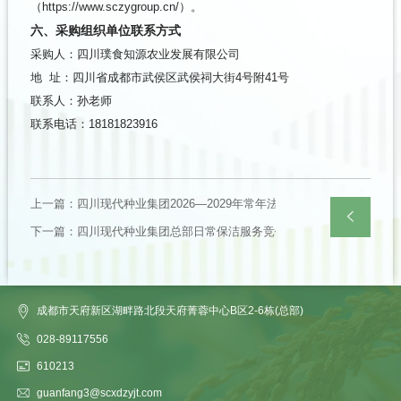
（https://www.sczygroup.cn/）。
六、采购组织单位联系方式
采购人：四川璞食知源农业发展有限公司
地 址：四川省成都市武侯区武侯祠大街4号附41号
联系人：孙老师
联系电话：18181823916
上一篇：四川现代种业集团2026—2029年常年法律顾问服务采购项目
下一篇：四川现代种业集团总部日常保洁服务竞价采购公告
返回
列表
成都市天府新区湖畔路北段天府菁蓉中心B区2-6栋(总部)
028-89117556
610213
guanfang3@scxdzyjt.com